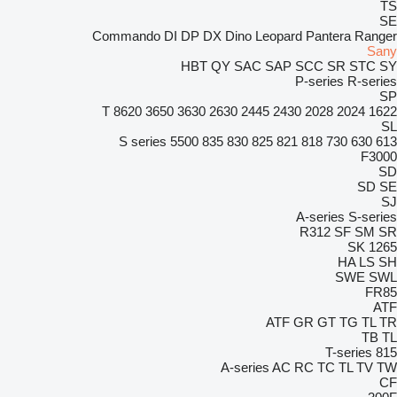
TS
SE
Commando
DI
DP
DX
Dino
Leopard
Pantera
Ranger
Sany
HBT
QY
SAC
SAP
SCC
SR
STC
SY
P-series
R-series
SP
8620 T
3650
3630
2630
2445
2430
2028
2024
1622
SL
S series
5500
835
830
825
821
818
730
630
613
F3000
SD
SD
SE
SJ
A-series
S-series
R312
SF
SM
SR
SK
1265
HA
LS
SH
SWE
SWL
FR85
ATF
ATF
GR
GT
TG
TL
TR
TB
TL
T-series
815
A-series
AC
RC
TC
TL
TV
TW
CF