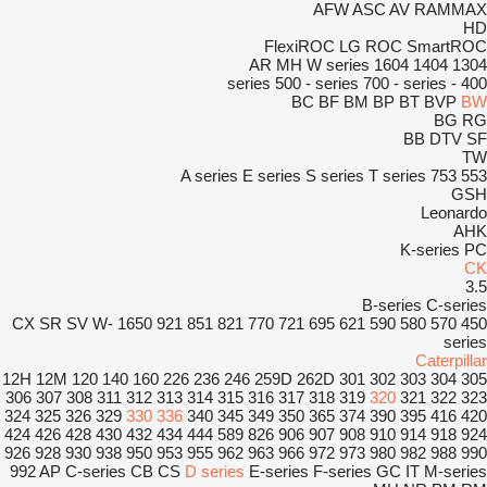
AFW
ASC
AV
RAMMAX
HD
FlexiROC
LG
ROC
SmartROC
AR
MH
W series
1604
1404
1304
500 - series
700 - series
400 - series
BC
BF
BM
BP
BT
BVP
BW
BG
RG
BB
DTV
SF
TW
A series
E series
S series
T series
753
553
GSH
Leonardo
AHK
K-series
PC
CK
3.5
B-series
C-series
CX
SR
SV
W-
1650
921
851
821
770
721
695
621
590
580
570
450
series
Caterpillar
12H
12M
120
140
160
226
236
246
259D
262D
301
302
303
304
305
306
307
308
311
312
313
314
315
316
317
318
319
320
321
322
323
324
325
326
329
330
336
340
345
349
350
365
374
390
395
416
420
424
426
428
430
432
434
444
589
826
906
907
908
910
914
918
924
926
928
930
938
950
953
955
962
963
966
972
973
980
982
988
990
992
AP
C-series
CB
CS
D series
E-series
F-series
GC
IT
M-series