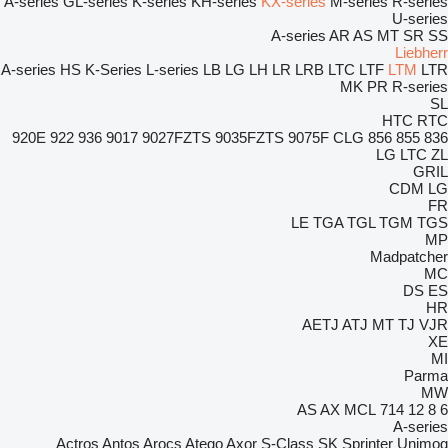
A-series
GL-series
K-series
KH-series
KX-series
M-series
R-series
U-series
A-series
AR
AS
MT
SR
SS
Liebherr
A-series
HS
K-Series
L-series
LB
LG
LH
LR
LRB
LTC
LTF
LTM
LTR
MK
PR
R-series
SL
HTC
RTC
920E
922
936
9017
9027FZTS
9035FZTS
9075F
CLG
856
855
836
LG
LTC
ZL
GRIL
CDM
LG
FR
LE
TGA
TGL
TGM
TGS
MP
Madpatcher
MC
DS
ES
HR
AETJ
ATJ
MT
TJ
VJR
XE
MI
Parma
MW
AS
AX
MCL
714
12
8
6
A-series
Actros
Antos
Arocs
Atego
Axor
S-Class
SK
Sprinter
Unimog