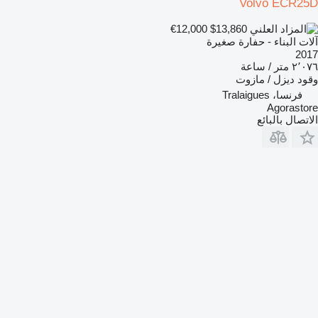
Volvo ECR25D
€12,000
$13,860
آلات البناء - حفارة صغيرة
2017
٢٬٠٧٦ متر / ساعة
وقود
ديزل / مازوت
فرنسا، Tralaigues
Agorastore
الاتصال بالبائع