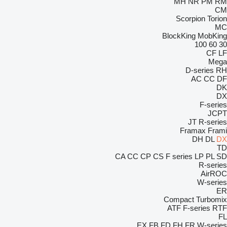
MH
NR
PM
RM
CM
Scorpion
Torion
MC
BlockKing
MobKing
100
60
30
CF
LF
Mega
D-series
RH
AC
CC
DF
DK
DX
F-series
JCPT
JT
R-series
Framax
Frami
DH
DL
DX
TD
CA
CC
CP
CS
F series
LP
PL
SD
R-series
AirROC
W-series
ER
Compact
Turbomix
ATF
F-series
RTF
FL
EX
FB
FD
FH
FR
W-series