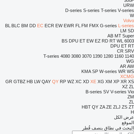
300F
URW
D-series
S-series
T-series
V-series
W
Volvo
BL
BLC
BM
DD
EC
ECR
EW
EWR
FL
FM
FMX
G-series
L-series
LM
SD
AB
MT
Super
BS
DPU
ET
EW
EZ
RD
RT
WL
6003
DPU
ET
RT
CR
SRV
T-series
4080
3080
3070
1390
1280
1160
1140
WG
AR
AW
KMA
SP
W-series
WR
WS
XCMG
GR
GTBZ
HB
LW
QAY
QY
RP
WZ
XC
XD
XE
XG
XM
XP
XR
XS
XZ
ZL
B-series
SV
V-series
Vio
ZM
ZL
HBT
QY
ZA
ZE
ZLJ
ZS
ZT
H
عرض الكل
الموقع
البحث في نطاق بنصف قُطر