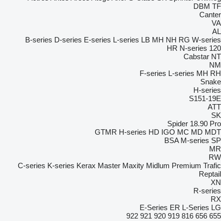
DBM
TF
Canter
VA
AL
B-series
D-series
E-series
L-series
LB
MH
NH
RG
W-series
HR
N-series
120
Cabstar
NT
NM
F-series
L-series
MH
RH
Snake
H-series
S151-19E
ATT
SK
Spider 18.90 Pro
GTMR
H-series
HD
IGO
MC
MD
MDT
BSA
M-series
SP
MR
RW
C-series
K-series
Kerax
Master
Maxity
Midlum
Premium
Trafic
Reptail
XN
R-series
RX
E-Series
ER
L-Series
LG
922
921
920
919
816
656
655