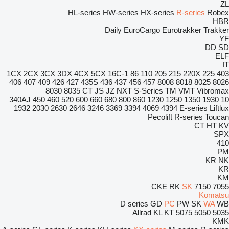
ZL
HL-series
HW-series
HX-series
R-series
Robex
HBR
Daily
EuroCargo
Eurotrakker
Trakker
YF
DD
SD
ELF
IT
1CX
2CX
3CX
3DX
4CX
5CX
16C-1
86
110
205
215
220X
225
403
406
407
409
426
427
435S
436
437
456
457
8008
8018
8025
8026
8030
8035
CT
JS
JZ
NXT
S-Series
TM
VMT
Vibromax
340AJ
450
460
520
600
660
680
800
860
1230
1250
1350
1930
10
1932
2030
2630
2646
3246
3369
3394
4069
4394
E-series
Liftlux
Pecolift
R-series
Toucan
CT
HT
KV
SPX
410
PM
KR
NK
KR
KM
CKE
RK
SK
7150
7055
Komatsu
D series
GD
PC
PW
SK
WA
WB
Allrad
KL
KT
5075
5050
5035
KMK