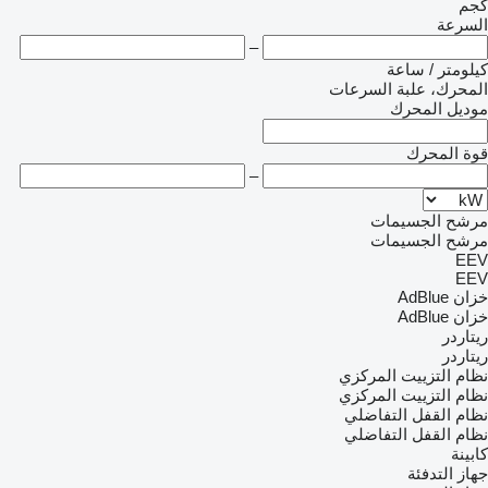
كجم
السرعة
–
كيلومتر / ساعة
المحرك، علبة السرعات
موديل المحرك
قوة المحرك
–
مرشح الجسيمات
مرشح الجسيمات
EEV
EEV
خزان AdBlue
خزان AdBlue
ريتاردر
ريتاردر
نظام التزييت المركزي
نظام التزييت المركزي
نظام القفل التفاضلي
نظام القفل التفاضلي
كابينة
جهاز التدفئة