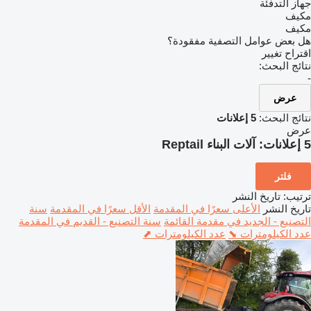
جهاز التدفئة
مكيف
مكيف
هل بعض عوامل التصفية مفقودة؟
اقتراح تغيير
نتائج البحث:
-
عرض
نتائج البحث:
5 إعلانات
عرض
5 إعلانات:
آلات البناء Reptail
فلتر
ترتيب
:
تاريخ النشر
تاريخ النشر
الأعلى سعرًا في المقدمة
الأقل سعرًا في المقدمة
سنة
التصنيع - الجديد في مقدمة القائمة
سنة التصنيع - القديم في المقدمة
عدد الكيلومترات ⬊
عدد الكيلومترات ⬈