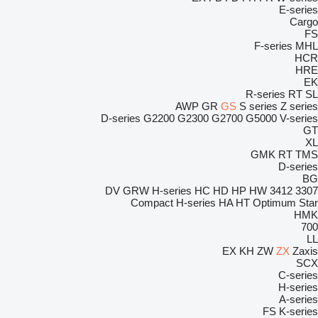
E-series
Cargo
FS
F-series
MHL
HCR
HRE
EK
R-series
RT
SL
AWP
GR
GS
S series
Z series
D-series
G2200
G2300
G2700
G5000
V-series
GT
XL
GMK
RT
TMS
D-series
BG
DV
GRW
H-series
HC
HD
HP
HW
3412
3307
Compact
H-series
HA
HT
Optimum
Star
HMK
700
LL
EX
KH
ZW
ZX
Zaxis
SCX
C-series
H-series
A-series
FS
K-series