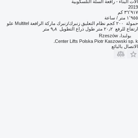
آلات البناء - رافعة السلة التلسكوبية
2019
٣٦٬٩١٧ كم
١٬٩٥٥ متر / ساعة
حمولة
٢٠٠ كجم
نظام التعليق
زنبرك/زنبرك
ماركة الرافعة
Multitel
علو
ارتفاع للرفع
٢٠٫٢ متر
طول ذراع التطويل
٩٫٨ متر
بولندا، Rzeszów
Center Lifts Polska Piotr Kaszowski sp. k.
الاتصال بالبائع