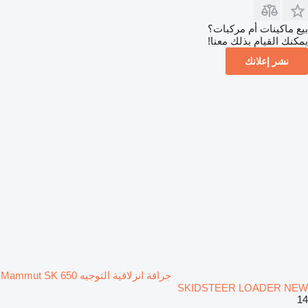
بيع ماكينات أم مركبات؟
يمكنك القيام بذلك معنا!
نشر إعلانك
جرافة انزلاقية التوجيه Mammut SK 650
SKIDSTEER LOADER NEW
14