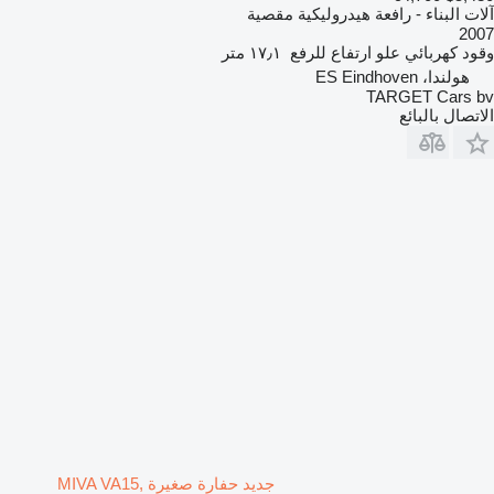
آلات البناء - رافعة هيدروليكية مقصية
2007
وقود
كهربائي
علو ارتفاع للرفع
١٧٫١ متر
هولندا، ES Eindhoven
TARGET Cars bv
الاتصال بالبائع
جديد حفارة صغيرة MIVA VA15,