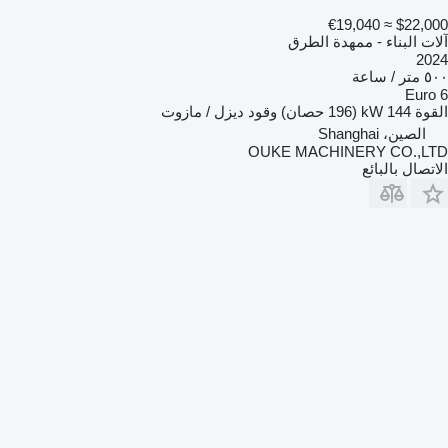
≈ €19,040
$22,000
آلات البناء - ممهدة الطرق
2024
٥٠٠ متر / ساعة
Euro 6
القوة
144 kW (196 حصان)
وقود
ديزل / مازوت
الصين، Shanghai
OUKE MACHINERY CO.,LTD
الاتصال بالبائع