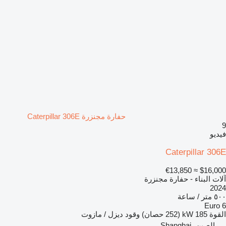
حفارة مجنزرة Caterpillar 306E
9
فيديو
Caterpillar 306E
≈ €13,850
$16,000
آلات البناء - حفارة مجنزرة
2024
٥٠٠ متر / ساعة
Euro 6
القوة
185 kW (252 حصان)
وقود
ديزل / مازوت
الصين، Shanghai