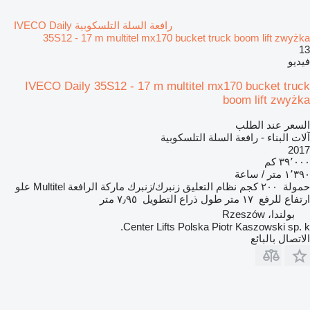
رافعة السلة التلسكوبية IVECO Daily
35S12 - 17 m multitel mx170 bucket truck boom lift zwyżka
13
فيديو
IVECO Daily 35S12 - 17 m multitel mx170 bucket truck
boom lift zwyżka
السعر عند الطلب
آلات البناء - رافعة السلة التلسكوبية
2017
٣٩٬٠٠٠ كم
١٬٣٩٠ متر / ساعة
حمولة
٢٠٠ كجم
نظام التعليق
زنبرك/زنبرك
ماركة الرافعة
Multitel
علو
ارتفاع للرفع
١٧ متر
طول ذراع التطويل
٧٫٩٥ متر
بولندا، Rzeszów
Center Lifts Polska Piotr Kaszowski sp. k.
الاتصال بالبائع