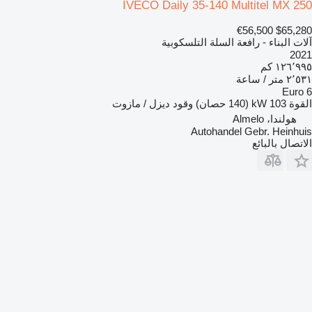
IVECO Daily 35-140 Multitel MX 250
€56,500
$65,280
آلات البناء - رافعة السلة التلسكوبية
2021
١٢٦٬٩٩٥ كم
٢٬٥٣١ متر / ساعة
Euro 6
القوة
103 kW (140 حصان)
وقود
ديزل / مازوت
هولندا، Almelo
Autohandel Gebr. Heinhuis
الاتصال بالبائع