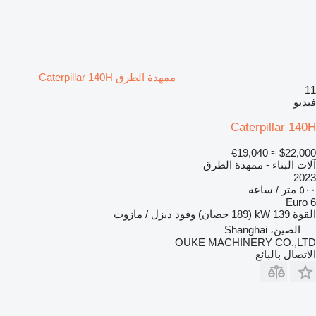
ممهدة الطرق Caterpillar 140H
11
فيديو
Caterpillar 140H
≈ €19,040
$22,000
آلات البناء - ممهدة الطرق
2023
٥٠٠ متر / ساعة
Euro 6
القوة
139 kW (189 حصان)
وقود
ديزل / مازوت
الصين، Shanghai
OUKE MACHINERY CO.,LTD
الاتصال بالبائع