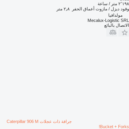
٢٬١٩٨ متر / ساعة
وقود
ديزل / مازوت
أعماق الحفر
٢٫٨ متر
مولدافيا
Mecalux-Logistic SRL
الاتصال بالبائع
جرافة ذات عجلات Caterpillar 906 M
Bucket + Forks!