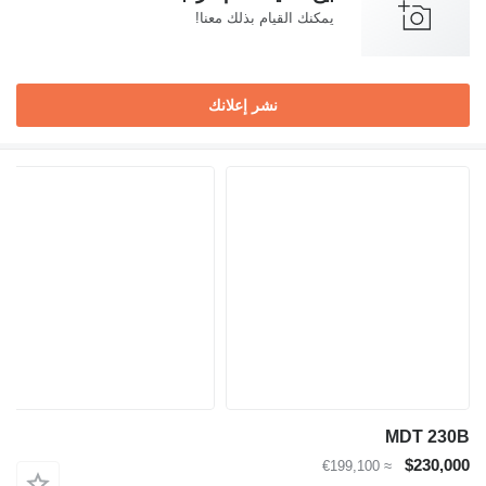
يمكنك القيام بذلك معنا!
نشر إعلانك
MDT 230B
$230,000
≈ €199,100