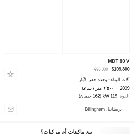
MDT 80 V
$109,800
€95,000
آلات البناء - وحدة حفر الآبار
2009
٦٬٥٠٠ متر / ساعة
القوة
119 kW (162 حصان)
بريطانيا، Billingham
بيع ماكينات أم مركبات؟