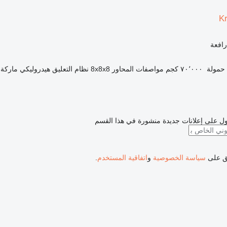
K
رافعة
حمولة
٧٠٬٠٠٠ كجم
مواصفات المحاور
8x8x8
نظام التعليق
هيدروليكي
ماركة 
ل على إعلانات جديدة منشورة في هذا القسم
فق على
سياسة الخصوصية
و
اتفاقية المستخدم
.