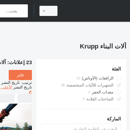
آلات البناء Krupp
23 إعلانات:
آلات 
الفئة
فلتر
الرافعات (الأوناش)
ترتيب
:
تاريخ النشر
رافعات لجميع التضاريس
التجهيزات للآليات المتخصصة
تاريخ النشر
الأعلى 
⬈
معدات الحفر
شاحنات رافعة
الشاحنات القلابة
وحدات حفر الآبار
الماركة