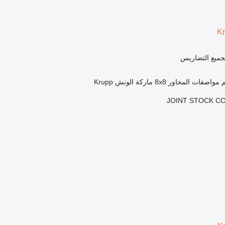
K
 لجميع التضاريس
مواصفات المحاور
8x8
ماركة الونش
Krupp
JOINT STOCK C