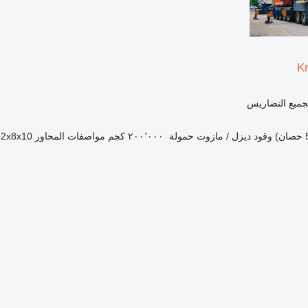
K
 لجميع التضاريس
وقود
ديزل / مازوت
حمولة
٢٠٠٬٠٠٠ كجم
مواصفات المحاور
12x8x10