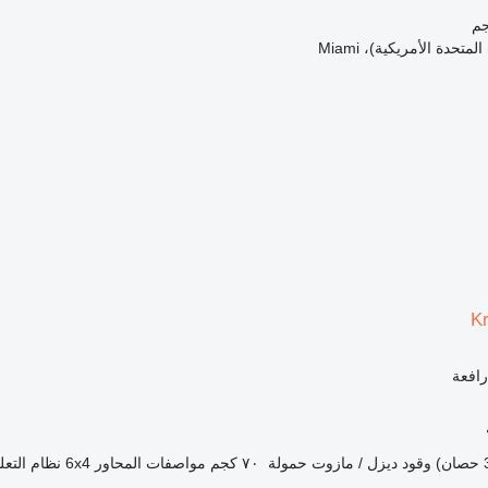
لمتحدة الأمريكية)، Miami
K
رافعة
وقود
ديزل / مازوت
حمولة
٧٠ كجم
مواصفات المحاور
6x4
نظام التعل