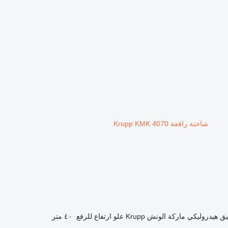
شاحنة رافعة Krupp KMK 4070
يق
هيدروليكي
ماركة الونش
Krupp
علو ارتفاع للرفع
٤٠ متر