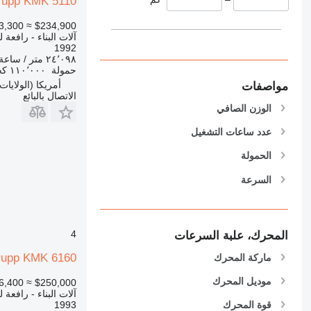
rupp KMK 5110
589
826
≈ €203,300
$234,900
آلات البناء - رافعة
906
1992
907
٢٤٬٠٩٨ متر / ساعة
حمولة
١١٠٬٠٠٠ كجم
908
أمريكا (الولايات ا
مواصفات
910
الاتصال بالبائع
914
الوزن الصافي
918
عدد ساعات التشغيل
924
الحمولة
926
928
السرعة
930
938
950
4
المحرك، علبة السرعات
953
rupp KMK 6160
ماركة المحرك
955
962
موديل المحرك
≈ €216,400
$250,000
963
آلات البناء - رافعة
1993
قوة المحرك
966