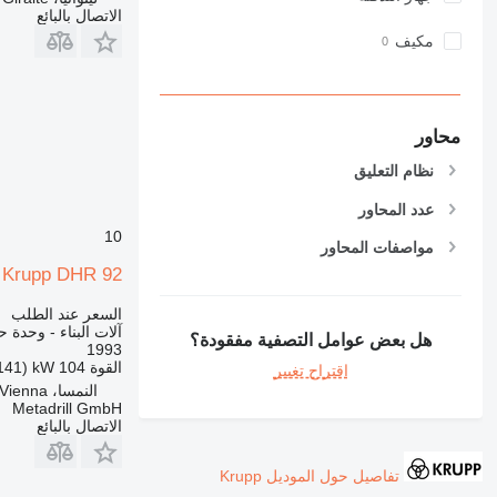
NR
الاتصال بالبائع
PM
مكيف
RM
V-series
محاور
نظام التعليق
عدد المحاور
10
مواصفات المحاور
Krupp DHR 92
السعر عند الطلب
آلات البناء - وحدة حف
هل بعض عوامل التصفية مفقودة؟
1993
القوة
104 kW (141 حصان)
اقتراح تغيير
النمسا، Vienna
Metadrill GmbH
الاتصال بالبائع
تفاصيل حول الموديل Krupp