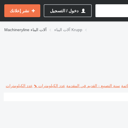
دخول / التسجيل
نشر إعلانك
آلات البناء Krupp
آلات البناء
Machineryline
ئمة
سنة التصنيع - القديم في المقدمة
عدد الكيلومترات ⬊
عدد الكيلومترات