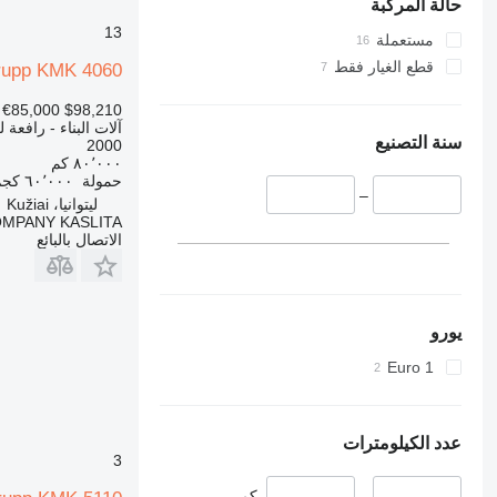
330
TM
حالة المركبة
VMT
336
13
مستعملة
Vibromax
340
قطع الغيار فقط
rupp KMK 4060
345
€85,000
$98,210
349
آلات البناء - رافعة
350
سنة التصنيع
2000
٨٠٬٠٠٠ كم
365
حمولة
٦٠٬٠٠٠ كجم
374
–
ليتوانيا، Kužiai
390
OMPANY KASLITA
الاتصال بالبائع
395
416
420
424
يورو
426
Euro 1
428
430
432
عدد الكيلومترات
434
3
444
–
كم