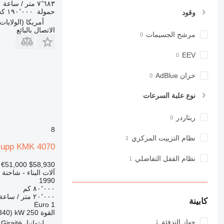
٧٬٦٨٣ متر / ساعة
972
حمولة
١٩٠٬٠٠٠ كجم
وقود
973
أمريكا (الولايات ا
الاتصال بالبائع
980
مرشح الجسيمات
982
EEV
988
990
خزان AdBlue
992
AP
نوع علبة السرعات
C-series
ريتاردر
CB
8
CS
نظام التزييت المركزي
D series
rupp KMK 4070
E-series
نظام القفل التفاضلي
€51,000
$58,930
F-series
آلات البناء - شاحنة 
GC
1990
٨٠٬٠٠٠ كم
IT
٢٠٬٠٠٠ متر / ساعة
كابينة
M-series
Euro 1
القوة
250 kW (340 حصان)
MH
جهاز التدفئة
ليتوانيا، Giraitė