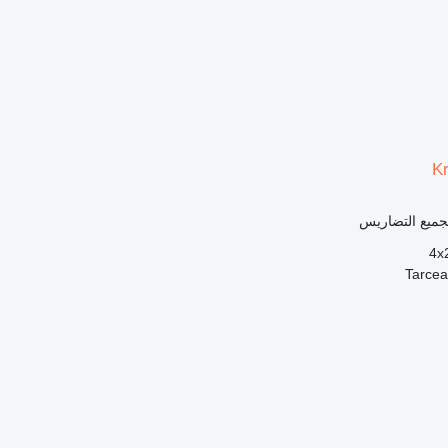
K
 لجميع التضاريس
4x