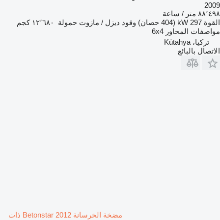
2009
٨٨٬٤٩٨ متر / ساعة
القوة
297 kW (404 حصان)
وقود
ديزل / مازوت
حمولة
١٢٬٦٨٠ كجم
مواصفات المحاور
6x4
تركيا، Kütahya
الاتصال بالبائع
مضخة الخرسانة Betonstar 2012 ذات