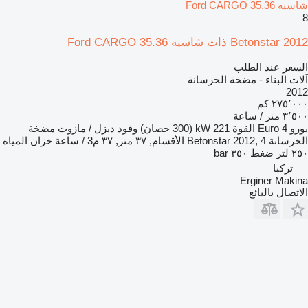
شاسيه Ford CARGO 35.36
8
Betonstar 2012 ذات شاسيه Ford CARGO 35.36
السعر عند الطلب
آلات البناء - مضخة الخرسانة
2012
٢٧٥٬٠٠٠ كم
٣٬٥٠٠ متر / ساعة
يورو
Euro 4
القوة
221 kW (300 حصان)
وقود
ديزل / مازوت
مضخة
الخرسانة
Betonstar 2012, 4 الأقسام, ٣٧ متر, ٣٧ م3 / ساعة
خزان المياه
٢٥٠ لتر
ضغط
٣٥٠ bar
تركيا
Erginer Makina
الاتصال بالبائع