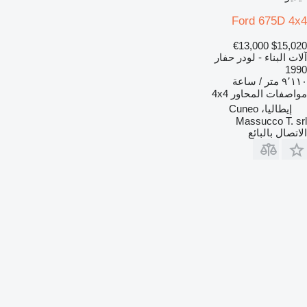
Ford 675D 4x4
€13,000
$15,020
آلات البناء - لودر حفار
1990
٩٬١١٠ متر / ساعة
مواصفات المحاور
4x4
إيطاليا، Cuneo
Massucco T. srl
الاتصال بالبائع