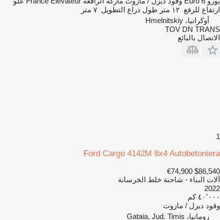
يورو
Euro 6
وقود
ديزل / مازوت
ماركة الرافعة
France Elévateur
علو
ارتفاع للرفع
١٢ متر
طول ذراع التطويل
٧ متر
أوكرانيا، Hmelnitskiy
TOV DN TRANS
الاتصال بالبائع
1
Ford Cargo 4142M 8x4 Autobetoniera
€74,900
$86,540
آلات البناء - شاحنة خلط الخرسانة
2022
٤٠٬٠٠٠ كم
وقود
ديزل / مازوت
رومانيا، Gataia, Jud. Timis