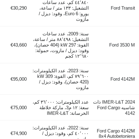
٤٤٬٨٤٠ كم، عدد ساعات
Ford Transit
التشغيل: ١٣٣ متر / ساعة،
€30,290
يورو: Euro 6، وقود: ديزل /
مازوت
سنة: 2009، عدد ساعات
التشغيل: ٨٨٬٤٩٨ متر / ساعة،
Ford 3530 M
القوة: 297 kW (404 حصان)،
€43,660
وقود: ديزل / مازوت، حمولة:
١٢٬٦٨٠ كجم
سنة: 2023، عدد الكيلومترات:
٧٩٬٦٠٠ كم، القوة: 309 kW
€95,000
Ford 4142M
(420 حصان)، وقود: ديزل /
مازوت
IMER-L&T 2024 ذات
عدد الكيلومترات: ٣٦٬٠٠٠ كم،
شاسيه Ford Cargo
سعة: ١٢ م3، ماركة خلاطة
€75,000
4142
الخرسانة: IMER-L&T
سنة: 2022، عدد الكيلومترات:
Ford Cargo 4142M
٤٠٬٠٠٠ كم، وقود: ديزل /
€74,900
8x4 Autobetoniera
مازوت