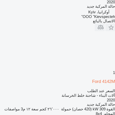
2020
حالة المركبة
جديد
أوكرانيا، Kyiv
OOO "Kievspecteh"
الاتصال بالبائع
1
Ford 4142M
السعر عند الطلب
آلات البناء - شاحنة خلط الخرسانة
2020
حالة المركبة
جديد
القوة
309 kW (420 حصان)
حمولة
٢٦٬٠٠٠ كجم
سعة
١٢ م3
مواصفات
المحاور
8x4