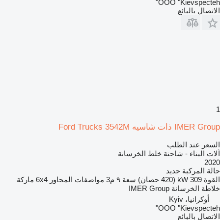
OOO "Kievspecteh"
الاتصال بالبائع
1
IMER Group ذات شاسيه Ford Trucks 3542M
السعر عند الطلب
آلات البناء - شاحنة خلط الخرسانة
2020
حالة المركبة
جديد
القوة
309 kW (420 حصان)
سعة
٩ م3
مواصفات المحاور
6x4
ماركة
خلاطة الخرسانة
IMER Group
أوكرانيا، Kyiv
OOO "Kievspecteh"
الاتصال بالبائع