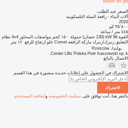
boom lift po
السعر عند الطلب
آلات البناء - رافعة السلة التلسكوبية
2020
٣٥٬٨٠٠ كم
٤٤٥ متر / ساعة
القوة
96 kW (130 حصان)
حمولة
١٥٠ كجم
مواصفات المحاور
4x4
نظام
التعليق
زنبرك/زنبرك
ماركة الرافعة
Comet
علو ارتفاع للرفع
١٢ متر
بولندا، Rzeszów
Center Lifts Polska Piotr Kaszowski sp. k.
الاتصال بالبائع
الاشتراك في الحصول على إعلانات جديدة منشورة في هذا القسم
الاشتراك
بالنقر هنا، أنت توافق على
سياسة الخصوصية
و
اتفاقية المستخدم
.