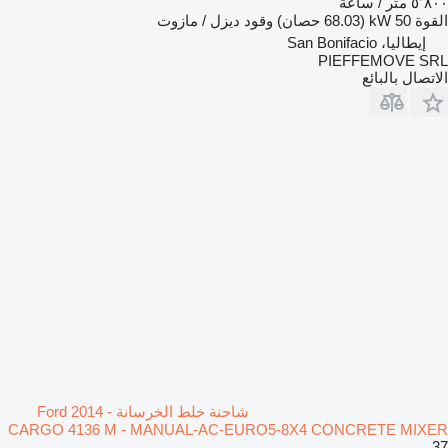
٥٬٨٠٠ متر / ساعة
القوة
50 kW (68.03 حصان)
وقود
ديزل / مازوت
إيطاليا، San Bonifacio
PIEFFEMOVE SRL
الاتصال بالبائع
شاحنة خلط الخرسانة Ford 2014 -
CARGO 4136 M - MANUAL-AC-EURO5-8X4 CONCRETE MIXER
37