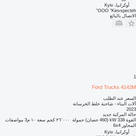
أوكرانيا، Kyiv
OOO "Kievspecteh"
الاتصال بالبائع
1
Ford Trucks 4142M
السعر عند الطلب
آلات البناء - شاحنة خلط الخرسانة
2023
حالة المركبة
جديد
القوة
338 kW (460 حصان)
حمولة
٢٦٬٠٠٠ كجم
سعة
١٠ م3
مواصفات
المحاور
6x4
أوكرانيا، Kyiv