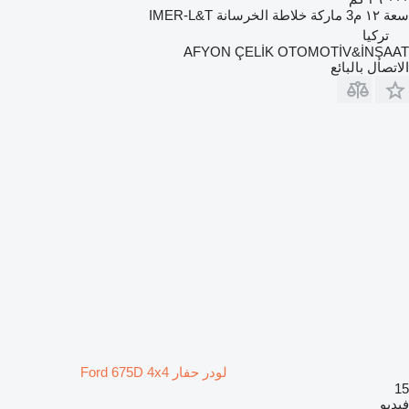
سعة
١٢ م3
ماركة خلاطة الخرسانة
IMER-L&T
تركيا
AFYON ÇELİK OTOMOTİV&İNŞAAT
الاتصال بالبائع
لودر حفار Ford 675D 4x4
15
فيديو