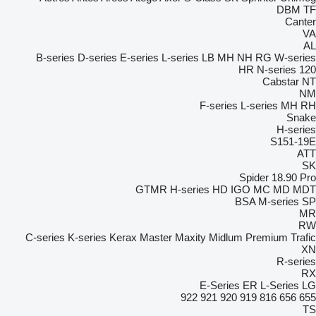
DBM
TF
Canter
VA
AL
B-series
D-series
E-series
L-series
LB
MH
NH
RG
W-series
HR
N-series
120
Cabstar
NT
NM
F-series
L-series
MH
RH
Snake
H-series
S151-19E
ATT
SK
Spider 18.90 Pro
GTMR
H-series
HD
IGO
MC
MD
MDT
BSA
M-series
SP
MR
RW
C-series
K-series
Kerax
Master
Maxity
Midlum
Premium
Trafic
XN
R-series
RX
E-Series
ER
L-Series
LG
922
921
920
919
816
656
655
TS