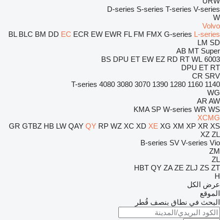
URW
D-series
S-series
T-series
V-series
W
Volvo
BL
BLC
BM
DD
EC
ECR
EW
EWR
FL
FM
FMX
G-series
L-series
LM
SD
AB
MT
Super
BS
DPU
ET
EW
EZ
RD
RT
WL
6003
DPU
ET
RT
CR
SRV
T-series
4080
3080
3070
1390
1280
1160
1140
WG
AR
AW
KMA
SP
W-series
WR
WS
XCMG
GR
GTBZ
HB
LW
QAY
QY
RP
WZ
XC
XD
XE
XG
XM
XP
XR
XS
XZ
ZL
B-series
SV
V-series
Vio
ZM
ZL
HBT
QY
ZA
ZE
ZLJ
ZS
ZT
H
عرض الكل
الموقع
البحث في نطاق بنصف قُطر