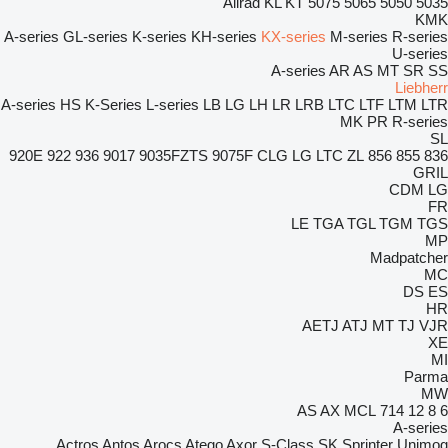
Allrad
KL
KT
5075
5065
5050
5035
KMK
A-series
GL-series
K-series
KH-series
KX-series
M-series
R-series
U-series
A-series
AR
AS
MT
SR
SS
Liebherr
A-series
HS
K-Series
L-series
LB
LG
LH
LR
LRB
LTC
LTF
LTM
LTR
MK
PR
R-series
SL
920E
922
936
9017
9035FZTS
9075F
CLG
LG
LTC
ZL
856
855
836
GRIL
CDM
LG
FR
LE
TGA
TGL
TGM
TGS
MP
Madpatcher
MC
DS
ES
HR
AETJ
ATJ
MT
TJ
VJR
XE
MI
Parma
MW
AS
AX
MCL
714
12
8
6
A-series
Actros
Antos
Arocs
Atego
Axor
S-Class
SK
Sprinter
Unimog