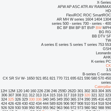
X-Series
AFW
AP
ASC
ATR
AV
RAMMAX
HD
FlexiROC
ROC
SmartROC
AR
MH
W series
1604
1404
1304
500 - series
700 - series
400 - series
BC
BF
BM
BP
BT
BVP
BW
MPH
BG
RG
BB
DTV
SF
TW
A series
E series
S series
T series
753
553
GSH
Leonardo
AHK
K-series
PC
CK
3.5
B-series
C-series
CX
SR
SV
W-
1650
921
851
821
770
721
695
621
590
580
570
450
series
Caterpillar
12H
12M
120
140
160
226
236
246
259D
262D
301
302
303
304
305
306
307
308
311
312
313
314
315
316
317
318
319
320
321
322
323
324
325
326
329
330
336
340
345
349
350
365
374
390
395
416
420
424
426
428
430
432
434
444
589
826
906
907
908
910
914
918
924
926
928
930
938
950
953
955
962
963
966
972
973
980
982
988
990