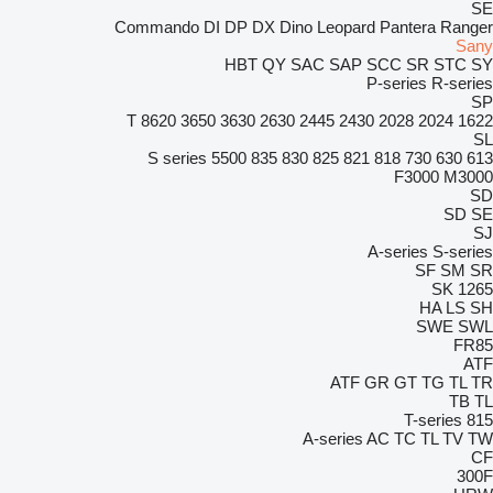
SE
Commando
DI
DP
DX
Dino
Leopard
Pantera
Ranger
Sany
HBT
QY
SAC
SAP
SCC
SR
STC
SY
P-series
R-series
SP
8620 T
3650
3630
2630
2445
2430
2028
2024
1622
SL
S series
5500
835
830
825
821
818
730
630
613
F3000
M3000
SD
SD
SE
SJ
A-series
S-series
SF
SM
SR
SK
1265
HA
LS
SH
SWE
SWL
FR85
ATF
ATF
GR
GT
TG
TL
TR
TB
TL
T-series
815
A-series
AC
TC
TL
TV
TW
CF
300F