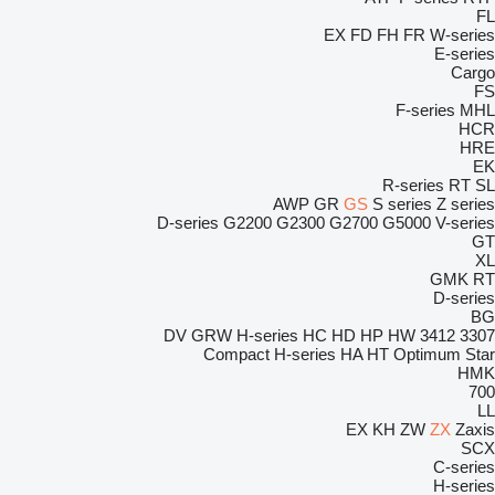
FL
EX
FD
FH
FR
W-series
E-series
Cargo
FS
F-series
MHL
HCR
HRE
EK
R-series
RT
SL
AWP
GR
GS
S series
Z series
D-series
G2200
G2300
G2700
G5000
V-series
GT
XL
GMK
RT
D-series
BG
DV
GRW
H-series
HC
HD
HP
HW
3412
3307
Compact
H-series
HA
HT
Optimum
Star
HMK
700
LL
EX
KH
ZW
ZX
Zaxis
SCX
C-series
H-series