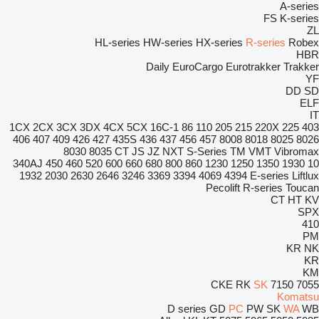
A-series
FS
K-series
ZL
HL-series
HW-series
HX-series
R-series
Robex
HBR
Daily
EuroCargo
Eurotrakker
Trakker
YF
DD
SD
ELF
IT
1CX
2CX
3CX
3DX
4CX
5CX
16C-1
86
110
205
215
220X
225
403
406
407
409
426
427
435S
436
437
456
457
8008
8018
8025
8026
8030
8035
CT
JS
JZ
NXT
S-Series
TM
VMT
Vibromax
340AJ
450
460
520
600
660
680
800
860
1230
1250
1350
1930
10
1932
2030
2630
2646
3246
3369
3394
4069
4394
E-series
Liftlux
Pecolift
R-series
Toucan
CT
HT
KV
SPX
410
PM
KR
NK
KR
KM
CKE
RK
SK
7150
7055
Komatsu
D series
GD
PC
PW
SK
WA
WB