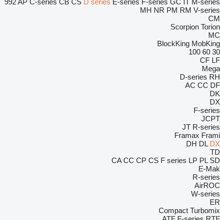
992
AP
C-series
CB
CS
D series
E-series
F-series
GC
IT
M-series
MH
NR
PM
RM
V-series
CM
Scorpion
Torion
MC
BlockKing
MobKing
100
60
30
CF
LF
Mega
D-series
RH
AC
CC
DF
DK
DX
F-series
JCPT
JT
R-series
Framax
Frami
DH
DL
DX
TD
CA
CC
CP
CS
F series
LP
PL
SD
E-Mak
R-series
AirROC
W-series
ER
Compact
Turbomix
ATF
F-series
RTF