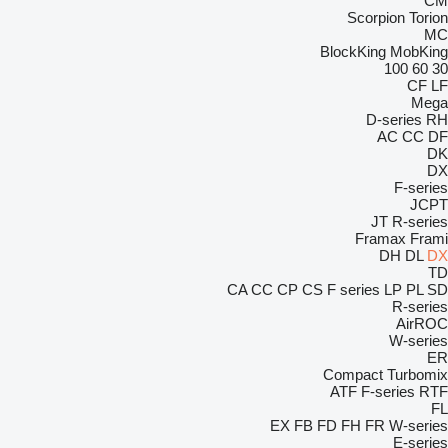
CM
Scorpion
Torion
MC
BlockKing
MobKing
100
60
30
CF
LF
Mega
D-series
RH
AC
CC
DF
DK
DX
F-series
JCPT
JT
R-series
Framax
Frami
DH
DL
DX
TD
CA
CC
CP
CS
F series
LP
PL
SD
R-series
AirROC
W-series
ER
Compact
Turbomix
ATF
F-series
RTF
FL
EX
FB
FD
FH
FR
W-series
E-series