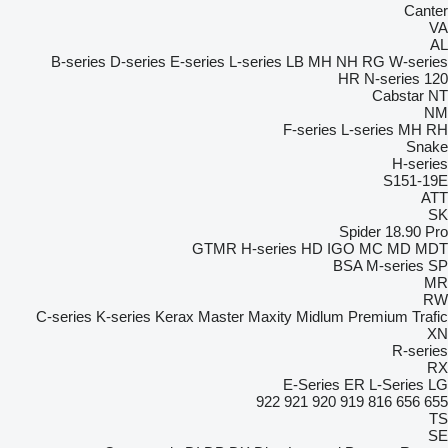
Canter
VA
AL
B-series
D-series
E-series
L-series
LB
MH
NH
RG
W-series
HR
N-series
120
Cabstar
NT
NM
F-series
L-series
MH
RH
Snake
H-series
S151-19E
ATT
SK
Spider 18.90 Pro
GTMR
H-series
HD
IGO
MC
MD
MDT
BSA
M-series
SP
MR
RW
C-series
K-series
Kerax
Master
Maxity
Midlum
Premium
Trafic
XN
R-series
RX
E-Series
ER
L-Series
LG
922
921
920
919
816
656
655
TS
SE