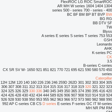
FlexiROC
LG
ROC
SmartROC
AR
MH
W series
1604
1404
1304
500 - series
700 - series
400 - series
BC
BF
BM
BP
BT
BVP
BW
BG
RG
BB
DTV
SF
TW
Blyss
A series
E series
S series
T series
753
553
GSH
Leonardo
AHK
K-series
PC
CK
3.5
B-series
C-series
CX
SR
SV
W-
1650
921
851
821
770
721
695
621
590
580
570
450
series
Caterpillar
12H
12M
120
140
160
226
236
246
259D
262D
301
302
303
304
305
306
307
308
311
312
313
314
315
316
317
318
319
320
321
322
323
324
325
326
329
330
336
340
345
349
350
365
374
390
395
416
420
424
426
428
430
432
434
444
589
826
906
907
908
910
914
918
924
926
928
930
938
950
953
955
962
963
966
972
973
980
982
988
990
992
AP
C-series
CB
CS
D series
E-series
F-series
GC
IT
M-series
MH
NR
PM
RM