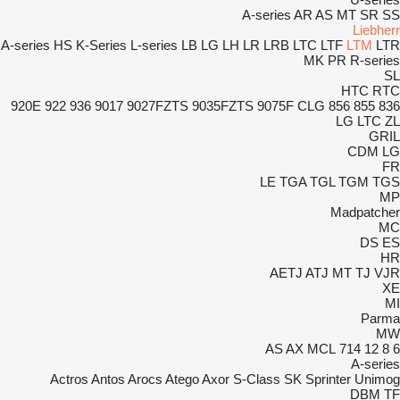
A-series
AR
AS
MT
SR
SS
Liebherr
A-series
HS
K-Series
L-series
LB
LG
LH
LR
LRB
LTC
LTF
LTM
LTR
MK
PR
R-series
SL
HTC
RTC
920E
922
936
9017
9027FZTS
9035FZTS
9075F
CLG
856
855
836
LG
LTC
ZL
GRIL
CDM
LG
FR
LE
TGA
TGL
TGM
TGS
MP
Madpatcher
MC
DS
ES
HR
AETJ
ATJ
MT
TJ
VJR
XE
MI
Parma
MW
AS
AX
MCL
714
12
8
6
A-series
Actros
Antos
Arocs
Atego
Axor
S-Class
SK
Sprinter
Unimog
DBM
TF