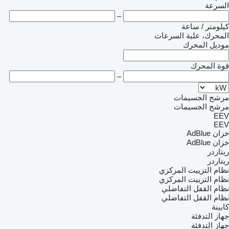
السرعة
–
كيلومتر / ساعة
المحرك، علبة السرعات
موديل المحرك
قوة المحرك
–
مرشح الجسيمات
مرشح الجسيمات
EEV
EEV
خزان AdBlue
خزان AdBlue
ريتاردر
ريتاردر
نظام التزييت المركزي
نظام التزييت المركزي
نظام القفل التفاضلي
نظام القفل التفاضلي
كابينة
جهاز التدفئة
جهاز التدفئة