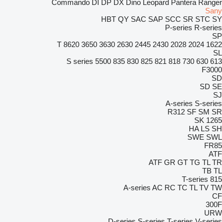
Commando
DI
DP
DX
Dino
Leopard
Pantera
Ranger
Sany
HBT
QY
SAC
SAP
SCC
SR
STC
SY
P-series
R-series
SP
8620 T
3650
3630
2630
2445
2430
2028
2024
1622
SL
S series
5500
835
830
825
821
818
730
630
613
F3000
SD
SD
SE
SJ
A-series
S-series
R312
SF
SM
SR
SK
1265
HA
LS
SH
SWE
SWL
FR85
ATF
ATF
GR
GT
TG
TL
TR
TB
TL
T-series
815
A-series
AC
RC
TC
TL
TV
TW
CF
300F
URW
D-series
S-series
T-series
V-series