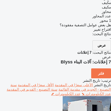
مكيف
مكيف
محاور
عدد المحاور
1 محور
هل بعض عوامل التصفية مفقودة؟
اقتراح تغيير
نتائج البحث:
-
عرض
نتائج البحث:
7 إعلانات
عرض
7 إعلانات:
آلات البناء Blyss
فلتر
ترتيب
:
تاريخ النشر
تاريخ النشر
الأعلى سعرًا في المقدمة
الأقل سعرًا في المقدمة
سنة
التصنيع - الجديد في مقدمة القائمة
سنة التصنيع - القديم في المقدمة
عدد الكيلومترات ⬊
عدد الكيلومترات ⬈