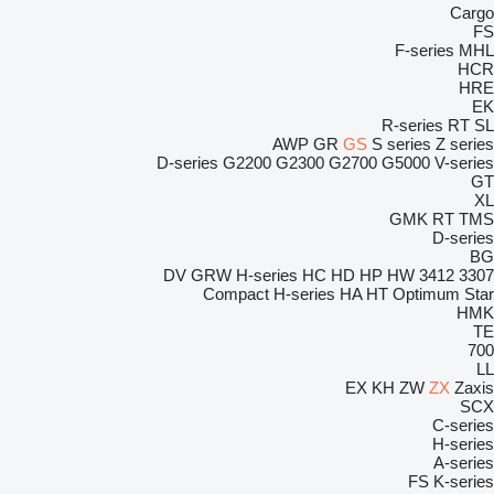
Cargo
FS
F-series
MHL
HCR
HRE
EK
R-series
RT
SL
AWP
GR
GS
S series
Z series
D-series
G2200
G2300
G2700
G5000
V-series
GT
XL
GMK
RT
TMS
D-series
BG
DV
GRW
H-series
HC
HD
HP
HW
3412
3307
Compact
H-series
HA
HT
Optimum
Star
HMK
TE
700
LL
EX
KH
ZW
ZX
Zaxis
SCX
C-series
H-series
A-series
FS
K-series