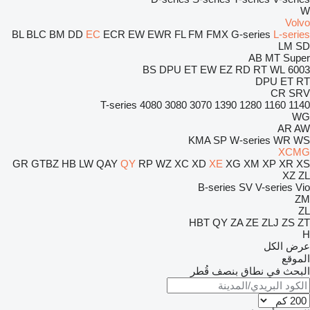
W
Volvo
BL
BLC
BM
DD
EC
ECR
EW
EWR
FL
FM
FMX
G-series
L-series
LM
SD
AB
MT
Super
BS
DPU
ET
EW
EZ
RD
RT
WL
6003
DPU
ET
RT
CR
SRV
T-series
4080
3080
3070
1390
1280
1160
1140
WG
AR
AW
KMA
SP
W-series
WR
WS
XCMG
GR
GTBZ
HB
LW
QAY
QY
RP
WZ
XC
XD
XE
XG
XM
XP
XR
XS
XZ
ZL
B-series
SV
V-series
Vio
ZM
ZL
HBT
QY
ZA
ZE
ZLJ
ZS
ZT
H
عرض الكل
الموقع
البحث في نطاق بنصف قُطر