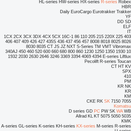
HL-series
HW-series
HX-series
R-series
Robex
HBR
Daily
EuroCargo
Eurotrakker
Trakker
YF
DD
SD
ELF
IT
1CX
2CX
3CX
3DX
4CX
5CX
16C-1
86
110
205
215
220X
225
403
406
407
409
426
427
435S
436
437
456
457
8008
8018
8025
8026
8030
8035
CT
JS
JZ
NXT
S-Series
TM
VMT
Vibromax
340AJ
450
460
520
600
660
680
800
860
1230
1250
1350
1930
10
1932
2030
2630
2646
3246
3369
3394
4069
4394
E-series
Liftlux
Pecolift
R-series
Toucan
CT
HT
KV
SPX
410
PM
KR
NK
KR
KM
CKE
RK
SK
7150
7055
Komatsu
D series
GD
PC
PW
SK
WA
WB
Allrad
KL
KT
5075
5050
5035
KMK
A-series
GL-series
K-series
KH-series
KX-series
M-series
R-series
U-series