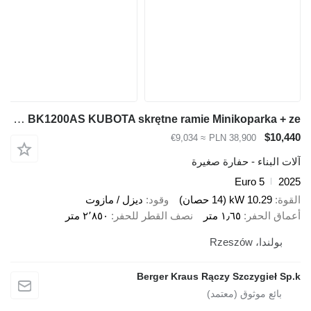
Berger Kraus Nowy BERGER KRAUS BK1200AS KUBOTA skrętne ramie Minikoparka + ze
$10,440
≈ €9,034
PLN 38,900
آلات البناء - حفارة صغيرة
Euro 5
2025
القوة
10.29 kW (14 حصان)
وقود
ديزل / مازوت
أعماق الحفر
١٫٦٥ متر
نصف القطر للحفر
٢٬٨٥٠ متر
بولندا، Rzeszów
Berger Kraus Rączy Szczygieł Sp.k