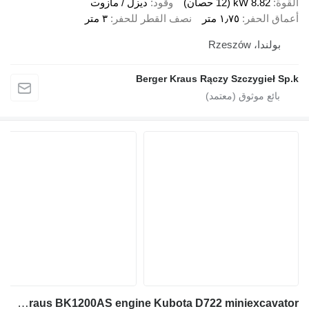
القوة
8.82 kW (12 حصان)
وقود
ديزل / مازوت
أعماق الحفر
١٫٧٥ متر
نصف القطر للحفر
٣ متر
بولندا، Rzeszów
Berger Kraus Rączy Szczygieł Sp.k
Berger Kraus BK1200AS engine Kubota D722 miniexcavator