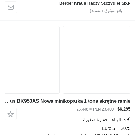
Berger Kraus Rączy Szczygieł Sp.k
Berger Kraus BK950AS Nowa minikoparka 1 tona skrętne ramie
$6,295
≈ €5,448
PLN 23,460
آلات البناء - حفارة صغيرة
Euro 5
2025