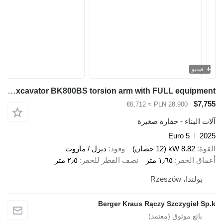
فيديو
Berger Kraus Mini Excavator BK800BS torsion arm with FULL equipment
$7,755
≈ €6,712
PLN 28,900
آلات البناء - حفارة صغيرة
Euro 5
2025
القوة
8.82 kW (12 حصان)
وقود
ديزل / مازوت
أعماق الحفر
١٫٦٥ متر
نصف القطر للحفر
٢٫٥ متر
بولندا، Rzeszów
Berger Kraus Rączy Szczygieł Sp.k