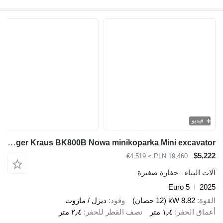
فيديو
Berger Kraus BK800B Nowa minikoparka Mini excavator
$5,222
≈ €4,519
PLN 19,460
آلات البناء - حفارة صغيرة
Euro 5
2025
القوة
8.82 kW (12 حصان)
وقود
ديزل / مازوت
أعماق الحفر
١٫٤ متر
نصف القطر للحفر
٢٫٤ متر