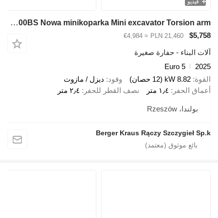
فيديو
Berger Kraus BK800BS Nowa minikoparka Mini excavator Torsion arm
$5,758
≈ €4,984
PLN 21,460
آلات البناء - حفارة صغيرة
Euro 5
2025
القوة
8.82 kW (12 حصان)
وقود
ديزل / مازوت
أعماق الحفر
١٫٤ متر
نصف القطر للحفر
٢٫٤ متر
بولندا، Rzeszów
Berger Kraus Rączy Szczygieł Sp.k