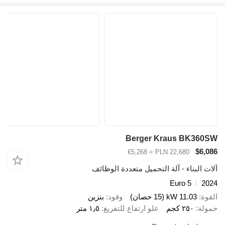
Berger Kraus BK360SW
$6,086
≈ €5,268
PLN 22,680
آلات البناء - آلة التحميل متعددة الوظائف
Euro 5
2024
القوة
11.03 kW (15 حصان)
وقود
بنزين
حمولة
٢٥٠ كجم
علو ارتفاع للتفريغ
١٫٥ متر