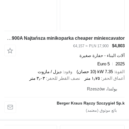
Berger Kraus BK900A Najtańsza minikoparka cheaper miniexcavator
$4,803
≈ €4,157
PLN 17,900
آلات البناء - حفارة صغيرة
Euro 5
2025
القوة
7.35 kW (10 حصان)
وقود
ديزل / مازوت
أعماق الحفر
١٫٧٥ متر
نصف القطر للحفر
٣٫٠٣ متر
بولندا، Rzeszów
Berger Kraus Rączy Szczygieł Sp.k