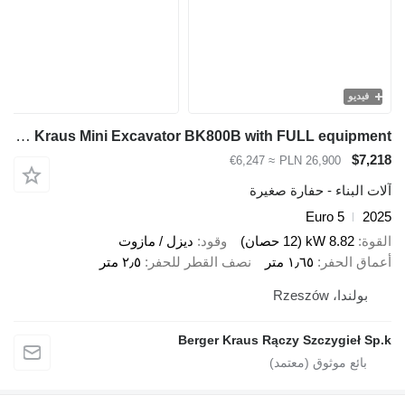
فيديو
Berger Kraus Mini Excavator BK800B with FULL equipment
$7,218
≈ €6,247
PLN 26,900
آلات البناء - حفارة صغيرة
Euro 5
2025
القوة
8.82 kW (12 حصان)
وقود
ديزل / مازوت
أعماق الحفر
١٫٦٥ متر
نصف القطر للحفر
٢٫٥ متر
بولندا، Rzeszów
Berger Kraus Rączy Szczygieł Sp.k