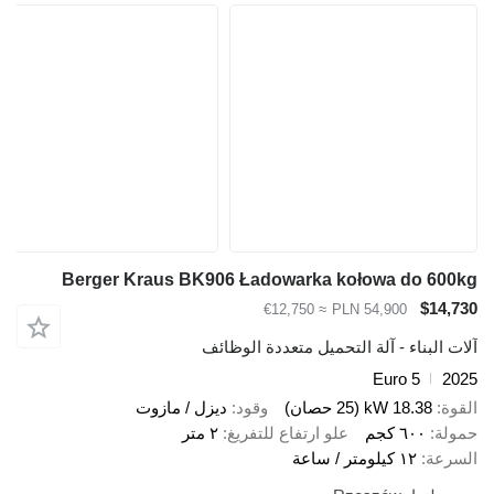
Berger Kraus BK906 Ładowarka kołowa do 600kg
$14,730
≈ €12,750
PLN 54,900
آلات البناء - آلة التحميل متعددة الوظائف
Euro 5
2025
القوة
18.38 kW (25 حصان)
وقود
ديزل / مازوت
حمولة
٦٠٠ كجم
علو ارتفاع للتفريغ
٢ متر
السرعة
١٢ كيلومتر / ساعة