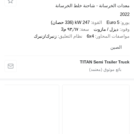
معدات الخرسانة - شاحنة خلط الخرسانة
2022
يورو
Euro 5
القوة
247 kW (336 حصان)
وقود
ديزل / مازوت
سعة
٩٣٫٦٧ م3
مواصفات المحاور
6x4
نظام التعليق
زنبرك/زنبرك
الصين
TITAN Semi Trailer Truck