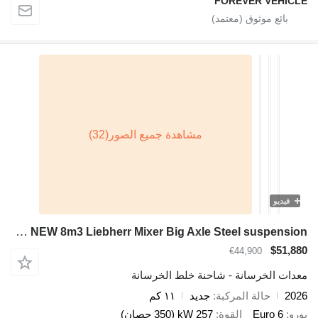
FOREVER VEHICLE
فيديو
Shacman L3000 8X4 NEW 8m3 Liebherr Mixer Big Axle Steel suspension
$51,880
€44,900
معدات الخرسانة - شاحنة خلط الخرسانة
2026
حالة المركبة
جديد
١١ كم
يورو
Euro 6
القوة
257 kW (350 حصان)