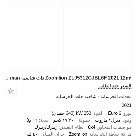
Zoomlion ZLJ5312GJBL6F 2021 12m³ ذات شاسيه Shacman
السعر عند الطلب
معدات الخرسانة - شاحنة خلط الخرسانة
2021
يورو
Euro 6
القوة
250 kW (340 حصان)
وقود
ديزل / مازوت
حمولة
١٧٬٢٠٠ كجم
سعة
١٢ م3
مواصفات المحاور
8x4
نظام التعليق
زنبرك/زنبرك
ماركة خلاطة الخرسانة
Zoomlion
خزان المياه
٤٠٠ لتر