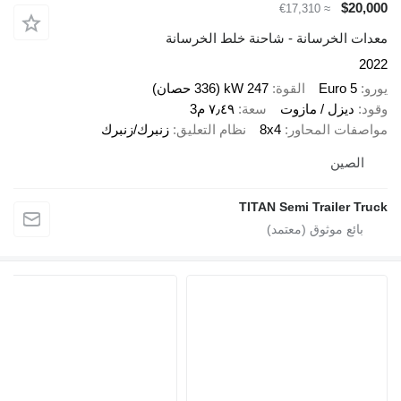
$20,000
≈ €17,310
معدات الخرسانة - شاحنة خلط الخرسانة
2022
يورو
Euro 5
القوة
247 kW (336 حصان)
وقود
ديزل / مازوت
سعة
٧٫٤٩ م3
مواصفات المحاور
8x4
نظام التعليق
زنبرك/زنبرك
الصين
TITAN Semi Trailer Truck