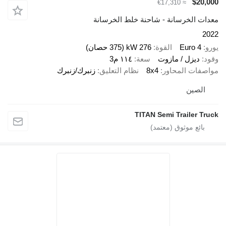
$20,000
≈ €17,310
معدات الخرسانة - شاحنة خلط الخرسانة
2022
يورو
Euro 4
القوة
276 kW (375 حصان)
وقود
ديزل / مازوت
سعة
١١٤ م3
مواصفات المحاور
8x4
نظام التعليق
زنبرك/زنبرك
الصين
TITAN Semi Trailer Truck