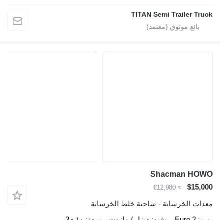
TITAN Semi Trailer Truck
Shacman HOWO
$15,000
≈ €12,980
معدات الخرسانة - شاحنة خلط الخرسانة
يورو
Euro 2
وقود
ديزل / مازوت
سعة
١٠ م3