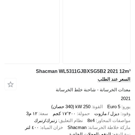
Shacman WL5311GJBXSG5B2 2021 12m³
السعر عند الطلب
معدات الخرسانة - شاحنة خلط الخرسانة
2021
يورو
Euro 5
القوة
250 kW (340 حصان)
وقود
ديزل / مازوت
حمولة
١٧٬٣٠٠ كجم
سعة
١٢ م3
مواصفات المحاور
8x4
نظام التعليق
زنبرك/زنبرك
ماركة خلاطة الخرسانة
Shacman
خزان المياه
٤٠٠ لتر
نوع الدفع
الدفع بالعجلات الخلفية