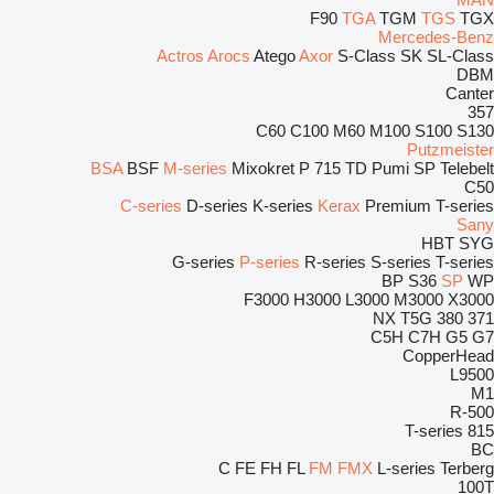
F90
TGA
TGM
TGS
TGX
Mercedes-Benz
Actros
Arocs
Atego
Axor
S-Class
SK
SL-Class
DBM
Canter
357
C60
C100
M60
M100
S100
S130
Putzmeister
BSA
BSF
M-series
Mixokret
P 715 TD
Pumi
SP
Telebelt
C50
C-series
D-series
K-series
Kerax
Premium
T-series
Sany
HBT
SYG
G-series
P-series
R-series
S-series
T-series
BP
S36
SP
WP
F3000
H3000
L3000
M3000
X3000
NX
T5G
380
371
C5H
C7H
G5
G7
CopperHead
L9500
M1
R-500
T-series
815
BC
C
FE
FH
FL
FM
FMX
L-series
Terberg
100T