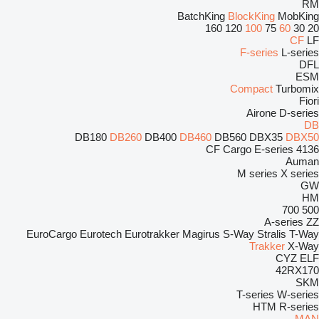
RM
BatchKing
BlockKing
MobKing
160
120
100
75
60
30
20
CF
LF
F-series
L-series
DFL
ESM
Compact
Turbomix
Fiori
Airone
D-series
DB
DB180
DB260
DB400
DB460
DB560
DBX35
DBX50
CF
Cargo
E-series
4136
Auman
M series
X series
GW
HM
700
500
A-series
ZZ
EuroCargo
Eurotech
Eurotrakker
Magirus
S-Way
Stralis
T-Way
Trakker
X-Way
CYZ
ELF
42RX170
SKM
T-series
W-series
HTM
R-series
MAN