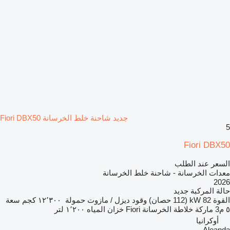
جديد شاحنة خلط الخرسانة Fiori DBX50
5
Fiori DBX50
السعر عند الطلب
معدات الخرسانة - شاحنة خلط الخرسانة
2026
حالة المركبة
جديد
القوة
82 kW (112 حصان)
وقود
ديزل / مازوت
حمولة
١٢٬٣٠٠ كجم
سعة
٥ م3
ماركة خلاطة الخرسانة
Fiori
خزان المياه
١٬٢٠٠ لتر
أوكرانيا
Aleanda