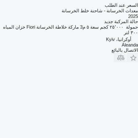
السعر عند الطلب
معدات الخرسانة - شاحنة خلط الخرسانة
2025
حالة المركبة
جديد
حمولة
٢٥٬٠٠٠ كجم
سعة
٥ م3
ماركة خلاطة الخرسانة
Fiori
خزان المياه
٣٠٠ لتر
أوكرانيا، Kyiv
Aleanda
الاتصال بالبائع