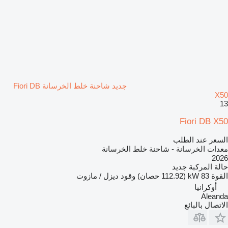
جديد شاحنة خلط الخرسانة Fiori DB
X50
13
Fiori DB X50
السعر عند الطلب
معدات الخرسانة - شاحنة خلط الخرسانة
2026
حالة المركبة
جديد
القوة
83 kW (112.92 حصان)
وقود
ديزل / مازوت
أوكرانيا
Aleanda
الاتصال بالبائع