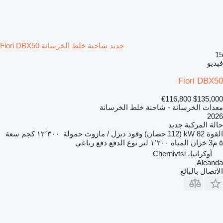
جديد شاحنة خلط الخرسانة Fiori DBX50
15
فيديو
Fiori DBX50
€116,800
$135,000
معدات الخرسانة - شاحنة خلط الخرسانة
2026
حالة المركبة
جديد
القوة
82 kW (112 حصان)
وقود
ديزل / مازوت
حمولة
١٢٬٣٠٠ كجم
سعة
٥ م3
خزان المياه
١٬٢٠٠ لتر
نوع الدفع
دفع رباعي
أوكرانيا، Chernivtsi
Aleanda
الاتصال بالبائع