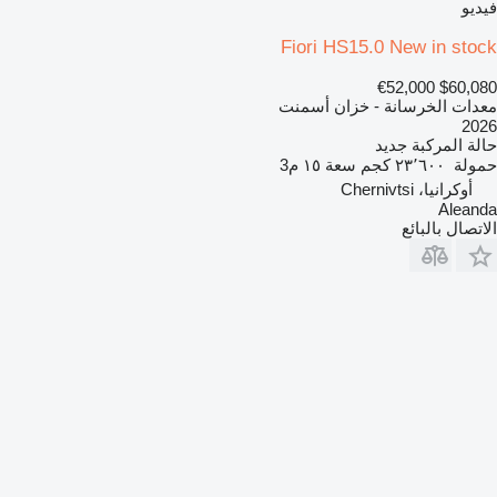
فيديو
Fiori HS15.0 New in stock
€52,000
$60,080
معدات الخرسانة - خزان أسمنت
2026
حالة المركبة
جديد
حمولة
٢٣٬٦٠٠ كجم
سعة
١٥ م3
أوكرانيا، Chernivtsi
Aleanda
الاتصال بالبائع