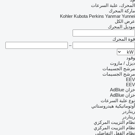
المحرك، علبة السرعات
ماركة المحرك
Kohler
Kubota
Perkins
Yanmar
Yunnei
عرض الكل
موديل المحرك
قوة المحرك
–
وقود
ديزل / مازوت
مرشح الجسيمات
مرشح الجسيمات
EEV
EEV
خزان AdBlue
خزان AdBlue
نوع علبة السرعات
أوتوماتيكية
هيدروستاتي
ريتاردر
ريتاردر
نظام التزييت المركزي
نظام التزييت المركزي
نظام القفل التفاضلي