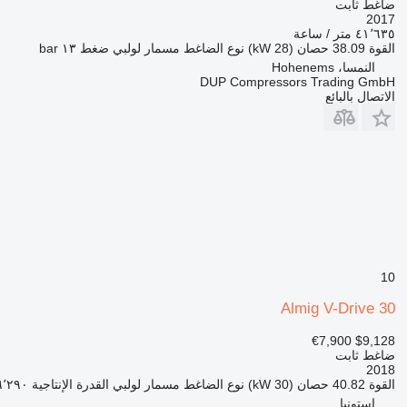
ضاغط ثابت
2017
٤١٬٦٣٥ متر / ساعة
القوة
38.09 حصان (28 kW)
نوع الضاغط
مسمار لولبي
ضغط
١٣ bar
النمسا، Hohenems
DUP Compressors Trading GmbH
الاتصال بالبائع
10
Almig V-Drive 30
€7,900
$9,128
ضاغط ثابت
2018
القوة
40.82 حصان (30 kW)
نوع الضاغط
مسمار لولبي
القدرة الإنتاجية
٦٬٢٩٠ لتر / دقي
إستونيا