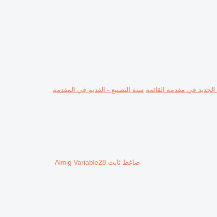
 الجديد في مقدمة القائمة
سنة التصنيع - القديم في المقدمة
ضاغط ثابت Almig Variable28