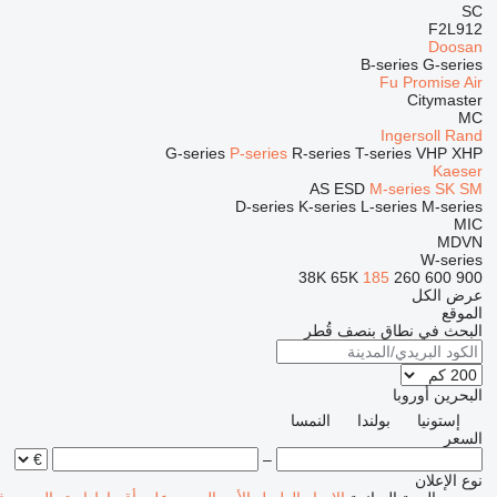
SC
F2L912
Doosan
B-series
G-series
Fu Promise Air
Citymaster
MC
Ingersoll Rand
G-series
P-series
R-series
T-series
VHP
XHP
Kaeser
AS
ESD
M-series
SK
SM
D-series
K-series
L-series
M-series
MIC
MDVN
W-series
38K
65K
185
260
600
900
عرض الكل
الموقع
البحث في نطاق بنصف قُطر
البحرين
أوروبا
إستونيا
بولندا
النمسا
السعر
–
نوع الإعلان