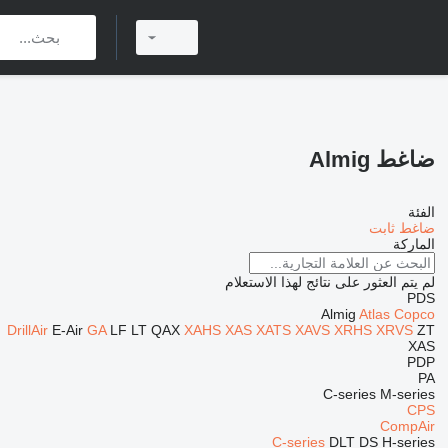
ضاغط Almig
الفئة
ضاغط ثابت
الماركة
لم يتم العثور على نتائج لهذا الاستعلام
PDS
Almig
Atlas Copco
DrillAir
E-Air
GA
LF
LT
QAX
XAHS
XAS
XATS
XAVS
XRHS
XRVS
ZT
XAS
PDP
PA
C-series
M-series
CPS
CompAir
C-series
DLT
DS
H-series