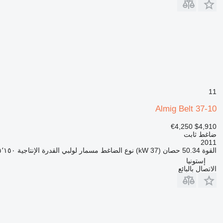
11
Almig Belt 37-10
€4,250
$4,910
ضاغط ثابت
2011
القوة
50.34 حصان (37 kW)
نوع الضاغط
مسمار لولبي
القدرة الإنتاجية
٥٬١٥٠ لتر / دقي
إستونيا
الاتصال بالبائع