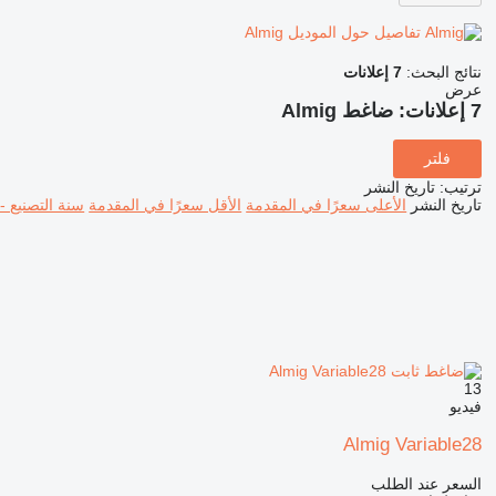
تفاصيل حول الموديل Almig
نتائج البحث:
7 إعلانات
عرض
7 إعلانات:
ضاغط Almig
فلتر
ترتيب
:
تاريخ النشر
تاريخ النشر
الأعلى سعرًا في المقدمة
الأقل سعرًا في المقدمة
سنة التصنيع -
13
فيديو
Almig Variable28
السعر عند الطلب