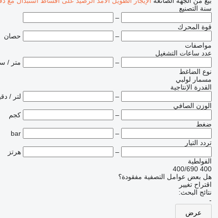
بيع
من الجهة الصانعة
الإيجار الطويل الأمد
الرصيد
على أقساط
استبدال مع دف
سنة التصنيع
–
قوة المحرك
–
حصان
مواصفات
عدد ساعات التشغيل
–
متر / س
نوع الضاغط
مسمار لولبي
القدرة الإنتاجية
–
لتر / دق
الوزن الصافي
–
كجم
ضغط
bar
–
تردد التيار
–
هرتز
الفولطية
400/690
400
هل بعض عوامل التصفية مفقودة؟
اقتراح تغيير
نتائج البحث:
-
عرض