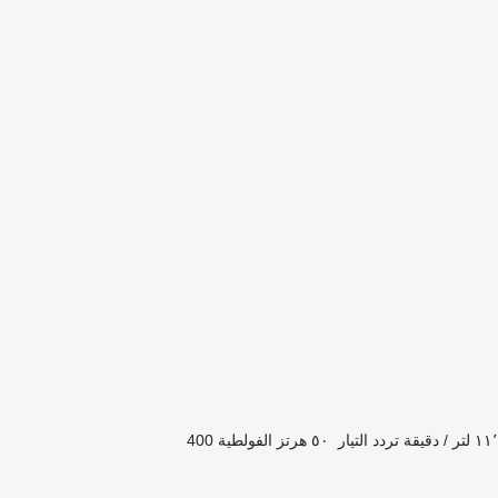
 / دقيقة
تردد التيار
٥٠ هرتز
الفولطية
400