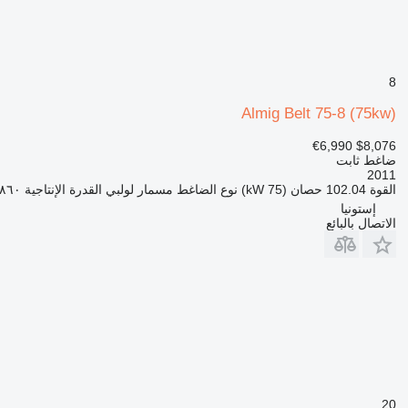
8
Almig Belt 75-8 (75kw)
€6,990
$8,076
ضاغط ثابت
2011
القوة
102.04 حصان (75 kW)
نوع الضاغط
مسمار لولبي
القدرة الإنتاجية
١١٬٨٦٠ لتر
إستونيا
الاتصال بالبائع
20