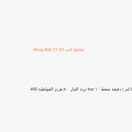
ضاغط ثابت Almig Belt 37-10
قة
ضغط
١٠ bar
تردد التيار
٥٠ هرتز
الفولطية
400