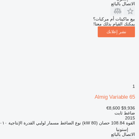
الاتصال بالبائع
بيع ماكينات أم مركبات؟
يمكنك القيام بذلك معنا!
نشر إعلانك
1
Almig Variable 65
€8,600
$9,936
ضاغط ثابت
2015
القوة
108.84 حصان (80 kW)
نوع الضاغط
مسمار لولبي
القدرة الإنتاجية
١١٬٠١٠ لتر
إستونيا
الاتصال بالبائع