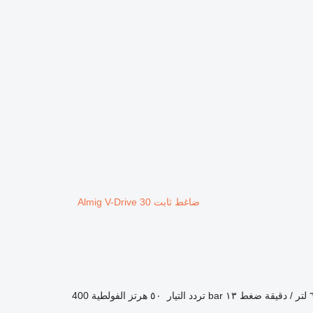
ضاغط ثابت Almig V-Drive 30
قة
ضغط
١٣ bar
تردد التيار
٥٠ هرتز
الفولطية
400