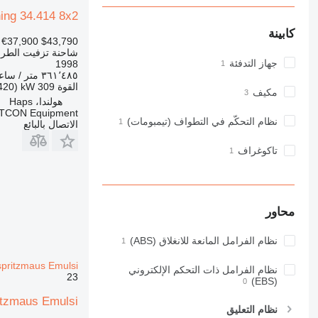
ing 34.414 8x2
كابينة
€37,900
$43,790
شاحنة تزفيت الطر
جهاز التدفئة
1998
٣٦١٬٤٨٥ متر / ساعة
القوة
309 kW (420 حصان)
مكيف
هولندا، Haps
TCON Equipment
نظام التحكّم في التطواف (تيمبومات)
الاتصال بالبائع
تاكوغراف
محاور
نظام الفرامل المانعة للانغلاق (ABS)
Asphaltspritzmaus Emulsi
نظام الفرامل ذات التحكم الإلكتروني
23
(EBS)
tzmaus Emulsi
نظام التعليق