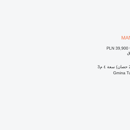
MAN
PLN 39,900
ق
سعة
٤ م3