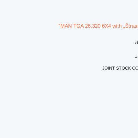
MAN TGA 26.320 6X4 with „Štra
ق
JOINT STOCK C