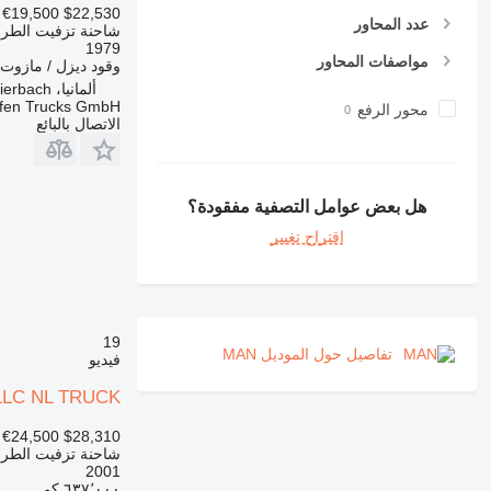
€19,500
$22,530
عدد المحاور
شاحنة تزفيت الطر
1979
مواصفات المحاور
وقود
ديزل / مازوت
ألمانيا، Schlierbach
fen Trucks GmbH
محور الرفع
الاتصال بالبائع
هل بعض عوامل التصفية مفقودة؟
اقتراح تغيير
19
تفاصيل حول الموديل MAN
فيديو
LLC NL TRUCK
€24,500
$28,310
شاحنة تزفيت الطر
2001
٦٣٧٬٠٠٠ كم