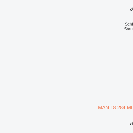
ق
Stau
MAN 18.284 M
ق