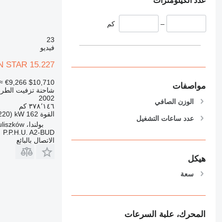
عدد الكيلومترات
–
كم
23
فيديو
 STAR 15.227
≈ €9,266
$10,710
مواصفات
شاحنة تزفيت الطر
2002
الوزن الصافي
٣٧٨٬١٤٦ كم
القوة
162 kW (220 حصان)
عدد ساعات التشغيل
بولندا، Gmina Tuliszków
P.P.H.U. A2-BUD
الاتصال بالبائع
هيكل
سعة
المحرك، علبة السرعات