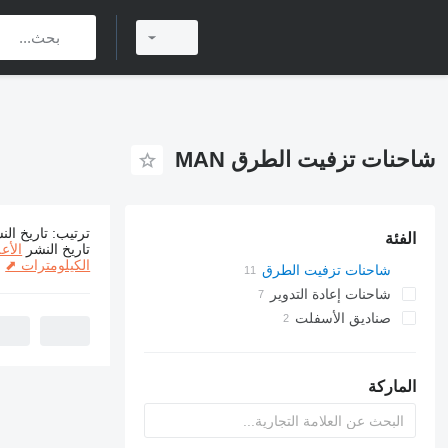
شاحنات تزفيت الطرق MAN
ترتيب
:
تاريخ الن
الفئة
11 إعلانات:
شا
تاريخ النشر
الأع
الكيلومترات ⬈
شاحنات تزفيت الطرق
شاحنات إعادة التدوير
صناديق الأسفلت
الماركة