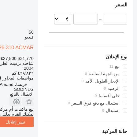
السعر
بولندا
ليتوانيا
–
بلجيكا
50
فيديو
26.310 ACMAR
نوع الإعلان
€27,500
$31,770
شاحنة تزفيت الطر
بيع
2004
٤٢٨٬٨٣٦ كم
من الجهة الصانعة
مواصفات المحاور
4
الإيجار الطويل الأمد
فرنسا، Neuville-Saint-Amand
الرصيد
SODINEG
الاتصال بالبائع
على أقساط
استبدال مع دفع فرق السعر
بيع ماكينات أم مرك
استبدال
يمكنك القيام بذلك م
نشر إعلانك
حالة المركبة