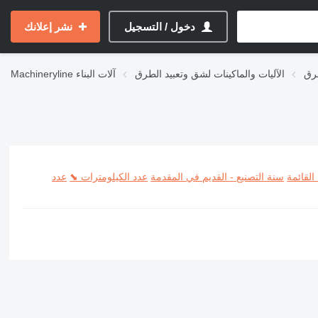
دخول / التسجيل
نشر إعلانك
رق
الآليات والماكينات لشق وتعبيد الطرق
آلات البناء
Machineryline
القائمة
سنة التصنيع - القديم في المقدمة
عدد الكيلومترات ⬊
عدد