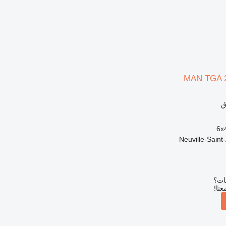
MAN TGA 
ق
6x
بات؟
عنا!