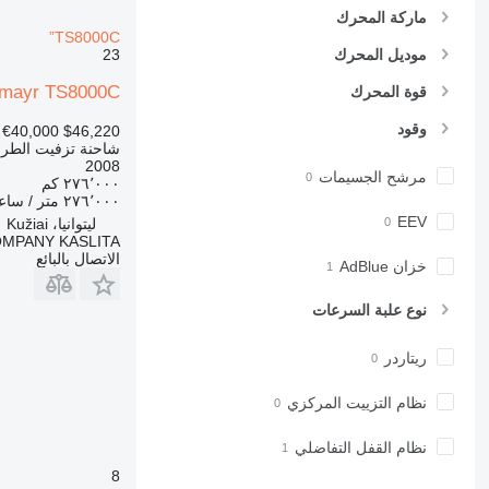
ماركة المحرك
TS8000C”
موديل المحرك
23
smayr TS8000C”
قوة المحرك
وقود
€40,000
$46,220
شاحنة تزفيت الطر
2008
مرشح الجسيمات
٢٧٦٬٠٠٠ كم
٢٧٦٬٠٠٠ متر / ساعة
EEV
ليتوانيا، Kužiai
OMPANY KASLITA
الاتصال بالبائع
خزان AdBlue
نوع علبة السرعات
ريتاردر
نظام التزييت المركزي
نظام القفل التفاضلي
8