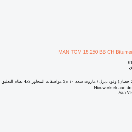
MAN TGM 18.250 BB CH Bitumen
€
ق
وقود
ديزل / مازوت
سعة
١٠ م3
مواصفات المحاور
4x2
نظام التعليق
ز
Van Vli