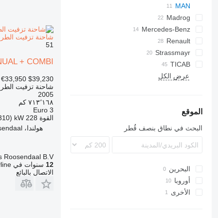
EuroCargo
Forward
53211
Cargo
Mono
CF
PL
MAN
NL series
Eurotech
F-series
Madrog
CH
LF
Mercedes-Benz
Madpatcher
Trakker
TGA
شاحنة تزفيت الطرق 26.310 + LINDHOFF EN LINNE 6M3 + MANUAL + COMBI
TGA 26
Actros
TGM
Renault
330
51
TGA 26.310
TGM 18.250
G-series
P-series
Strassmayr
Atego
NUAL + COMBI
TGA 26.320
Kerax
MB
TICAB
SK
FH
815
عرض الكل
Manager
TM 800 SH
TGA 26.430
€33,950
$39,230
شاحنة تزفيت الطر
Premium
T-series
Unimog
FM
2005
٧١٣٬١٦٨ كم
Euro 3
الموقع
القوة
228 kW (310 حصان)
البحث في نطاق بنصف قُطر
هولندا، Roosendaal
s Roosendaal B.V.
12
سنوات في Machineryline
البحرين
الاتصال بالبائع
أوروبا
الأخرى
هولندا
ألمانيا
أوكرانيا
فرنسا