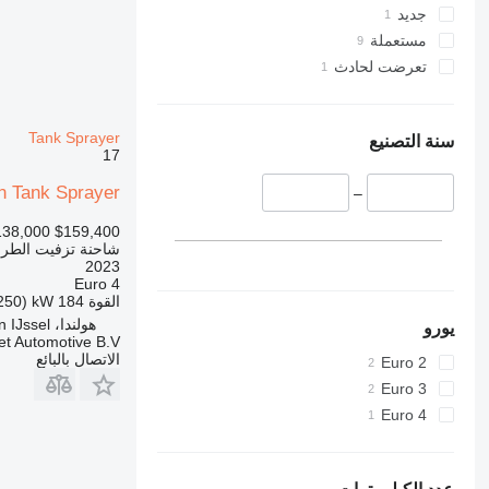
جديد
مستعملة
تعرضت لحادث
Tank Sprayer
سنة التصنيع
17
 Tank Sprayer
–
138,000
$159,400
شاحنة تزفيت الطر
2023
Euro 4
القوة
184 kW (250 حصان)
هولندا، Nieuwerkerk aan den IJssel
يورو
et Automotive B.V.
الاتصال بالبائع
Euro 2
Euro 3
Euro 4